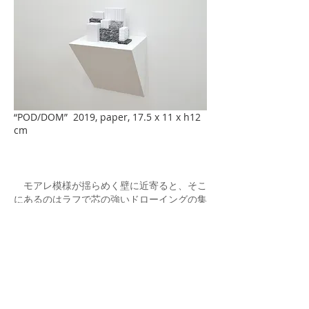
“POD/DOM” 2019, paper, 17.5 x 11 x h12
cm
モアレ模様が揺らめく壁に近寄ると、そこ
にあるのはラフで芯の強いドローイングの集
合体だと気づく。そのドローイングは、まる
でペンの試し書きのように白い紙の上を往来
する、それ自体には意味のない線である。
松延総司の壁紙は、手書きのドローイング
をスキャニングしてパソコン上で組み合わ
せ、紙に起こして線で隙間を埋め、再びデジ
タル処理を加えて設計した単一ユニットの集