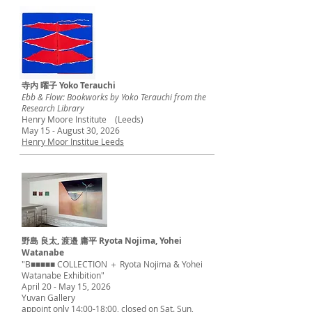
寺内 曜子 Yoko Terauchi
Ebb & Flow: Bookworks by Yoko Terauchi from the
Research Library
Henry Moore Institute (Leeds)
May 15 - August 30, 2026
Henry Moor Institue Leeds
野島 良太, 渡邉 庸平 Ryota Nojima, Yohei
Watanabe
"B■■■■■ COLLECTION ＋ Ryota Nojima & Yohei
Watanabe Exhibition"
April 20 - May 15, 2026
Yuvan Gallery
appoint only 14:00-18:00, closed on Sat. Sun,