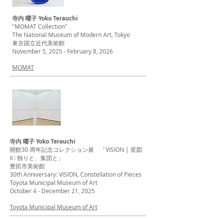
寺内 曜子 Yoko Terauchi
"MOMAT Collection"
The National Museum of Modern Art, Tokyo
東京国立近代美術館
November 5, 2025 - February 8, 2026
MOMAT
寺内 曜子 Yoko Terauchi
開館30 周年記念コレクション展 「VISION | 星図
II : 独りと、集団と」
豊田市美術館
30th Anniversary: VISION, Constellation of Pieces
Toyota Municipal Museum of Art
October 4 - December 21, 2025
Toyota Municipal Museum of Art