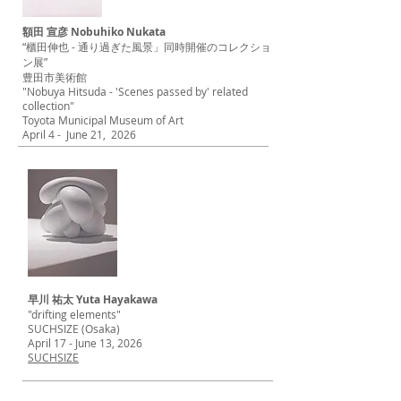
額田 宣彦 Nobuhiko Nukata
“櫃田伸也 - 通り過ぎた風景」同時開催のコレクショ
ン展”
豊田市美術館
"Nobuya Hitsuda - 'Scenes passed by' related
collection"
Toyota Municipal Museum of Art
April 4 - June 21, 2026
早川 祐太 Yuta Hayakawa
"drifting elements"
SUCHSIZE (Osaka)
April 17 - June 13, 2026
SUCHSIZE