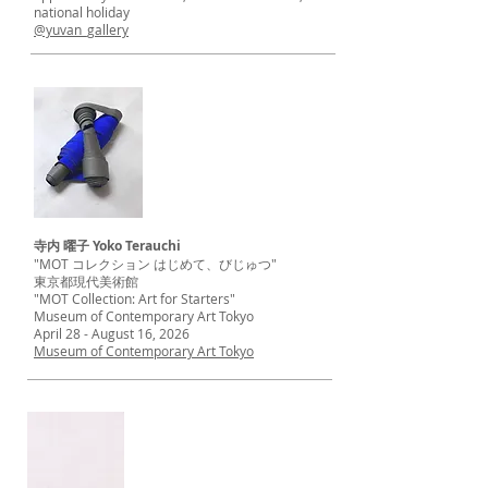
national holiday
@yuvan_gallery
寺内 曜子 Yoko Terauchi
"MOT コレクション はじめて、
びじゅつ"
東京都現代美術館
"MOT Collection: Art for Starters"
Museum of Contemporary Art Tokyo
April 28 - August 16, 2026
Museum of Contemporary Art Tokyo