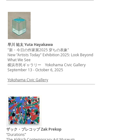
早川 祐太 Yuta Hayakawa
"新・今日の作家展2025 穿ちの表象"
New "Artists Today" Exhibition 2025: Look Beyond
What We See
横浜市民ギャラリー Yokohama Civic Gallery
September 13 - October 6, 2025
Yokohama Civic Gallery
ザック・プレコップ Zak Prekop
“Durations”
The Aldrich Contemporary Art Museum