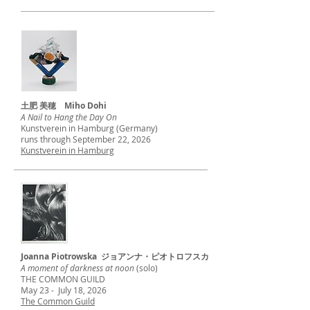
土肥 美穂 Miho Dohi
A Nail to Hang the Day On
Kunstverein in Hamburg (Germany)
runs through September 22, 2026
Kunstverein in Hamburg
Joanna Piotrowska ジョアンナ・ピオトロフスカ
A moment of darkness at noon
(solo)
THE COMMON GUILD
May 23 - July 18, 2026
The Common Guild