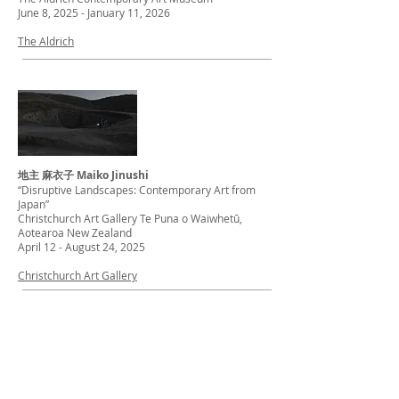
June 8, 2025 - January 11, 2026
The Aldrich
地主 麻衣子 Maiko Jinushi
“Disruptive Landscapes: Contemporary Art from
Japan”
Christchurch Art Gallery Te Puna o Waiwhetū,
Aotearoa New Zealand
April 12 - August 24, 2025
Christchurch Art Gallery