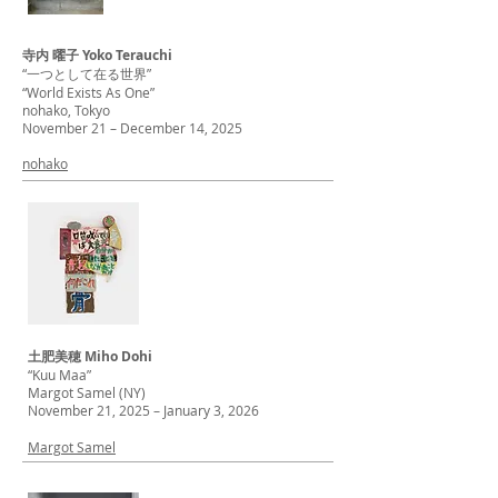
寺内 曜子 Yoko Terauchi
“一つとして在る世界”
“World Exists As One”
nohako, Tokyo
November 21 – December 14, 2025
nohako
土肥美穂 Miho Dohi
“Kuu Maa”
Margot Samel (NY)
November 21, 2025 – January 3, 2026
Margot Samel