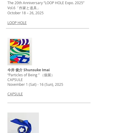
The 20th Anniversary “LOOP HOLE Expo. 2025”
Vol.6「作家と道具」
October 18 – 26, 2025
LOOP HOLE
今井 俊介 Shunsuke Imai
“Particles of Being ” （個展）
CAPSULE
November 1 (Sat) - 16 (Sun), 2025
CAPSULE