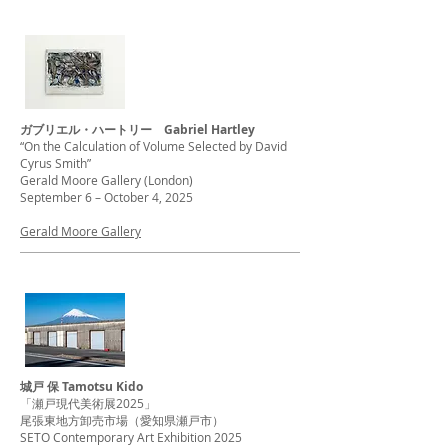
ガブリエル・ハートリー Gabriel Hartley
“On the Calculation of Volume Selected by David
Cyrus Smith”
Gerald Moore Gallery (London)
September 6 – October 4, 2025
Gerald Moore Gallery
城戸 保 Tamotsu Kido
「瀬戸現代美術展2025」
尾張東地方卸売市場（愛知県瀬戸市）
SETO Contemporary Art Exhibition 2025