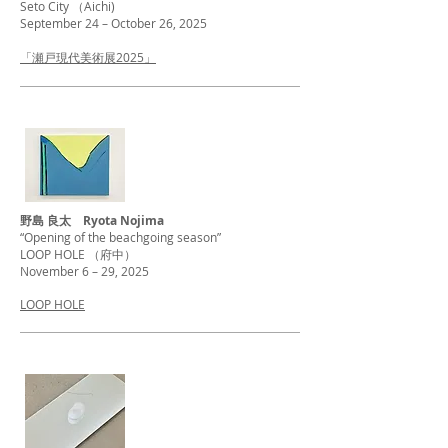
Seto City （Aichi)
September 24 – October 26, 2025
「瀬戸現代美術展2025」
野島 良太 Ryota Nojima
“Opening of the beachgoing season”
LOOP HOLE （府中）
November 6 – 29, 2025
LOOP HOLE