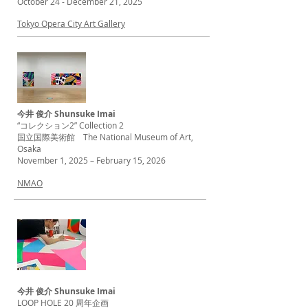
October 24 - December 21, 2025
Tokyo Opera City Art Gallery
今井 俊介 Shunsuke Imai
“コレクション2” Collection 2
国立国際美術館 The National Museum of Art,
Osaka
November 1, 2025 – February 15, 2026
NMAO
今井 俊介 Shunsuke Imai
LOOP HOLE 20 周年企画