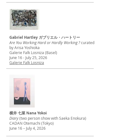
Gabriel Hartley ガブリエル・ハートリー
Are You Working Hard or Hardly Working ?
curated
by Arisa Yoshioka
Galerie Falk Losniza (Basel)
June 16 - July 25, 2026
Galerie Falk Losniza
横井 七菜 Nana Yokoi
Diary
(two person show with Saeka Enokura)
CADAN Otemachi (Tokyo)
June 16 – July 4, 2026