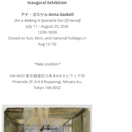
Inaugural Exhibition
アナ・ガスケル Anna Gaskell
She is Making A Spectacle Out Of Herself
July 11 – August 29, 2026
12:00-18:00
Closed on Sun, Mon, and national holidays (+
Aug 12-15)
*New Location*
106-0032
東京都港区六本木6-6-9 ピラミデ2F
Piramide 2F, 6-6-9 Roppongi, Minato-ku,
Tokyo
106-0032