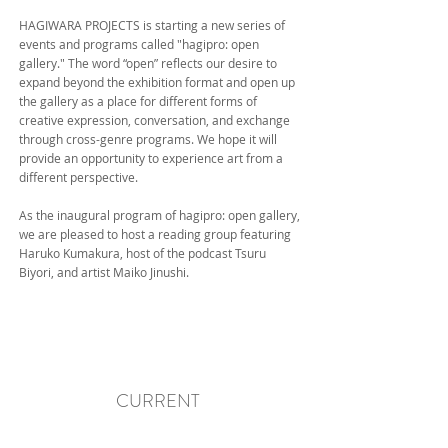
HAGIWARA PROJECTS is starting a new series of
events and programs called "hagipro: open
gallery." The word “open” reflects our desire to
expand beyond the exhibition format and open up
the gallery as a place for different forms of
creative expression, conversation, and exchange
through cross-genre programs. We hope it will
provide an opportunity to experience art from a
different perspective.
As the inaugural program of hagipro: open gallery,
we are pleased to host a reading group featuring
Haruko Kumakura, host of the podcast Tsuru
Biyori, and artist Maiko Jinushi.
CURRENT