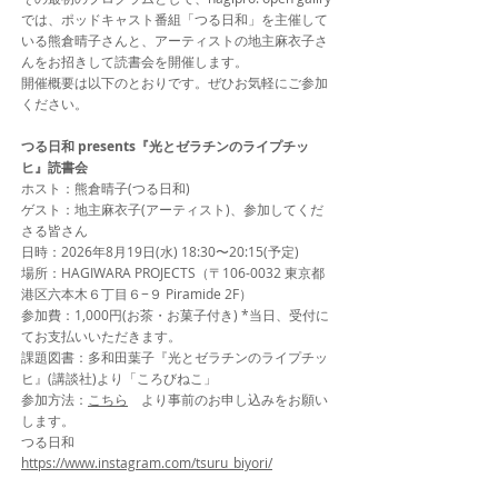
では、ポッドキャスト番組「つる日和」を主催して
いる熊倉晴子さんと、アーティストの地主麻衣子さ
んをお招きして読書会を開催します。
開催概要は以下のとおりです。ぜひお気軽にご参加
ください。
つる日和 presents『光とゼラチンのライプチッ
ヒ』読書会
ホスト：熊倉晴子(つる日和)
ゲスト：地主麻衣子(アーティスト)、参加してくだ
さる皆さん
日時：2026年8月19日(水) 18:30〜20:15(予定)
場所：HAGIWARA PROJECTS（〒106-0032 東京都
港区六本木６丁目６−９ Piramide 2F）
参加費：1,000円(お茶・お菓子付き) *当日、受付に
てお支払いいただきます。
課題図書：多和田葉子『光とゼラチンのライプチッ
ヒ』(講談社)より「ころびねこ」
参加方法：
こちら
より事前のお申し込みをお願い
します。
​つる日和
https://www.instagram.com/tsuru_biyori/