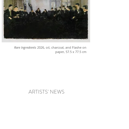
Rare Ingredients
2026, oil, charcoal, and Flashe on
paper, 57.5 x 77.5 cm
土肥 美穂 Miho Dohi
ARTISTS' NEWS
​"A Nail to Hang the Day On" Kunstverein in Hamburg June 5 - September